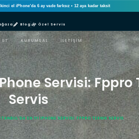
ikinci el iPhone’da 6 ay vade farksız
•
12 aya kadar taksit
ağaza
Blog
Özel Servis
 ET
KURUMSAL
İLETIŞIM
iPhone Servisi: Fppro
Servis
STANBUL’DA EN İYI IPHONE SERVISI: FPPRO TEKNIK SERVIS