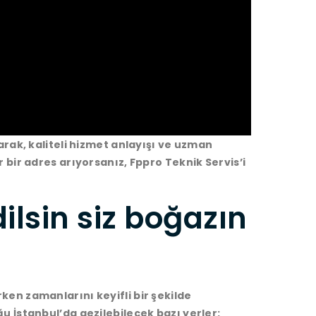
larak, kaliteli hizmet anlayışı ve uzman
r bir adres arıyorsanız, Fppro Teknik Servis’i
ilsin siz boğazın
ken zamanlarını keyifli bir şekilde
ğu İstanbul’da gezilebilecek bazı yerler: