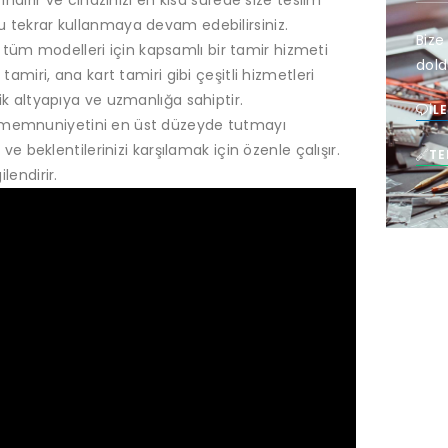
ndirir ve cihazınızı en kısa sürede size teslim
 tekrar kullanmaya devam edebilirsiniz.
Bize
 tüm modelleri için kapsamlı bir tamir hizmeti
dold
amiri, ana kart tamiri gibi çeşitli hizmetleri
k altyapıya ve uzmanlığa sahiptir.
İL
i memnuniyetini en üst düzeyde tutmayı
ve beklentilerinizi karşılamak için özenle çalışır.
TE
lendirir.