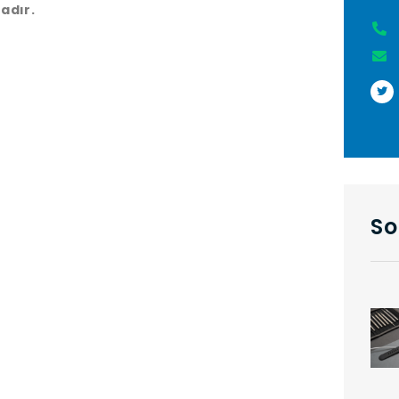
adır.
So