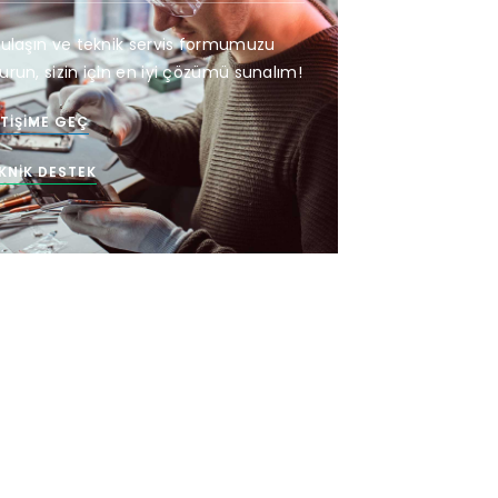
 ulaşın ve teknik servis formumuzu
urun, sizin için en iyi çözümü sunalım!
ETIŞIME GEÇ
KNIK DESTEK