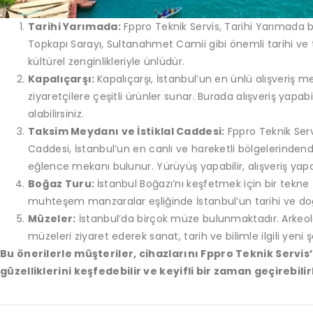
Tarihi Yarımada:
Fppro Teknik Servis, Tarihi Yarımada
Topkapı Sarayı, Sultanahmet Camii gibi önemli tarihi ve tu
kültürel zenginlikleriyle ünlüdür.
Kapalıçarşı:
Kapalıçarşı, İstanbul’un en ünlü alışveriş me
ziyaretçilere çeşitli ürünler sunar. Burada alışveriş yapabil
alabilirsiniz.
Taksim Meydanı ve İstiklal Caddesi:
Fppro Teknik Serv
Caddesi, İstanbul’un en canlı ve hareketli bölgelerinden
eğlence mekanı bulunur. Yürüyüş yapabilir, alışveriş yapab
Boğaz Turu:
İstanbul Boğazı’nı keşfetmek için bir tekne t
muhteşem manzaralar eşliğinde İstanbul’un tarihi ve doğal 
Müzeler:
İstanbul’da birçok müze bulunmaktadır. Arkeolo
müzeleri ziyaret ederek sanat, tarih ve bilimle ilgili yeni ş
Bu önerilerle müşteriler, cihazlarını Fppro Teknik Servis
güzelliklerini keşfedebilir ve keyifli bir zaman geçirebilir