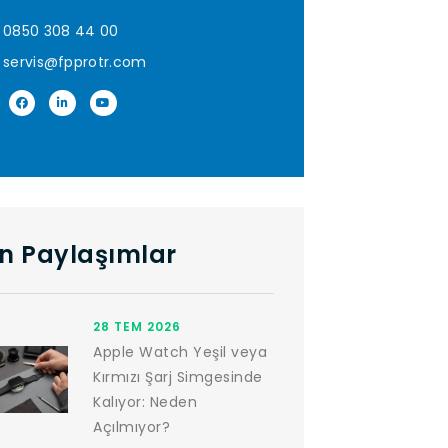
0850 308 44 00
servis@fpprotr.com
n Paylaşımlar
28 TEM 2026
Apple Watch Yeşil veya
Kırmızı Şarj Simgesinde
Kalıyor: Neden
Açılmıyor?