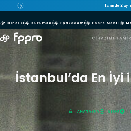
Tamirde 2 ay, 
◷
İkinci El
Kurumsal
Fpakademi
Fppro Mobil
M
CIHAZIMI TAMIR
İstanbul’da En İyi 
ANASAYFA
BLOG
İ