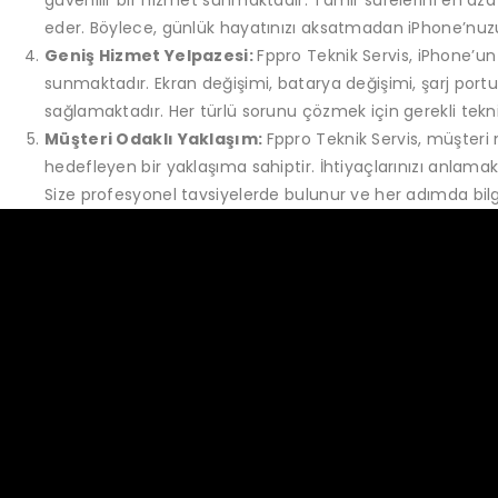
güvenilir bir hizmet sunmaktadır. Tamir sürelerini en aza i
eder. Böylece, günlük hayatınızı aksatmadan iPhone’nuzu
Geniş Hizmet Yelpazesi:
Fppro Teknik Servis, iPhone’un
sunmaktadır. Ekran değişimi, batarya değişimi, şarj portu t
sağlamaktadır. Her türlü sorunu çözmek için gerekli tekni
Müşteri Odaklı Yaklaşım:
Fppro Teknik Servis, müşter
hedefleyen bir yaklaşıma sahiptir. İhtiyaçlarınızı anlamak 
Size profesyonel tavsiyelerde bulunur ve her adımda bilgi