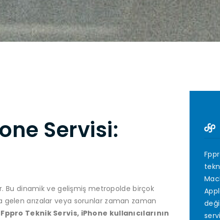
one Servisi:
Fppr
tekn
MacB
dir. Bu dinamik ve gelişmiş metropolde birçok
Appl
na gelen arızalar veya sorunlar zaman zaman
deği
Fppro Teknik Servis, iPhone kullanıcılarının
serv