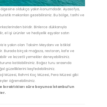
 bölgesine oldukça yakın konumdadır. Ayasofya,
ristik mekanları gezebilirsiniz. Bu bölge, tarihi ve
rkezlerinden biridir. Binlerce dükkanıyla
ir, el işi ürünler ve hediyelik eşyalar satın
is’e yakın olan Taksim Meydanı ve İstiklal
dir. Burada birçok mağaza, restoran, kafe ve
ilir ve lezzetli yemekler deneyebilirsiniz.
uruna katılabilirsiniz. Boğaz turu sırasında
güzelliklerini keşfedebilirsiniz.
ji Müzesi, Rahmi Koç Müzesi, Pera Müzesi gibi
eyler öğrenebilirsiniz.
’e bıraktıkları süre boyunca İstanbul’un
ler.