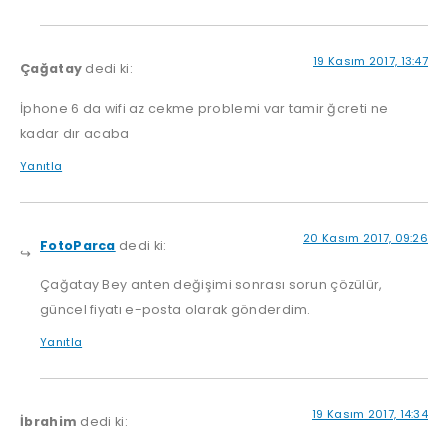
19 Kasım 2017, 13:47
Çağatay
dedi ki:
İphone 6 da wifi az cekme problemi var tamir ğcreti ne
kadar dır acaba
Yanıtla
20 Kasım 2017, 09:26
FotoParca
dedi ki:
Çağatay Bey anten değişimi sonrası sorun çözülür,
güncel fiyatı e-posta olarak gönderdim.
Yanıtla
19 Kasım 2017, 14:34
İbrahim
dedi ki: