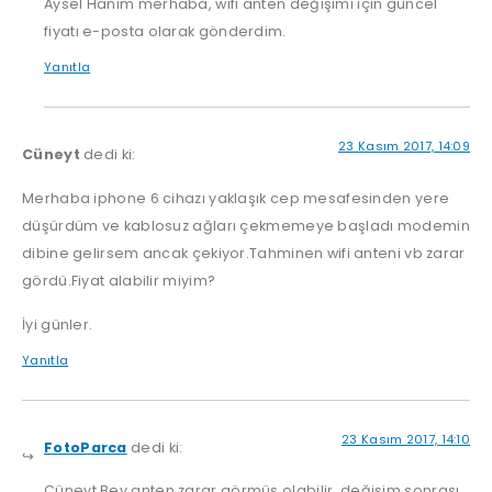
Aysel Hanım merhaba, wifi anten değişimi için güncel
fiyatı e-posta olarak gönderdim.
Yanıtla
23 Kasım 2017, 14:09
Cüneyt
dedi ki:
Merhaba iphone 6 cihazı yaklaşık cep mesafesinden yere
düşürdüm ve kablosuz ağları çekmemeye başladı modemin
dibine gelirsem ancak çekiyor.Tahminen wifi anteni vb zarar
gördü.Fiyat alabilir miyim?
İyi günler.
Yanıtla
23 Kasım 2017, 14:10
FotoParca
dedi ki:
Cüneyt Bey anten zarar görmüş olabilir, değişim sonrası