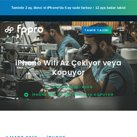
Tamirde 2 ay, ikinci el iPhone’da 6 ay vade farksız
•
12 aya kadar taksit
TAMIR TALEBI
iPhone Wifi Az Çekiyor veya
Kopuyor
ANASAYFA
BLOG
IPHONE WIFI AZ ÇEKIYOR VEYA KOPUYOR