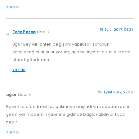
Yanıtla
18 Eylül 2017, 08:31
FotoParca
dedi ki:
Uğur Bey wifi anten değişimi yapılarak sorunun
çözüleceğini düşünüyorum, güncel fiyat bilgisini e-posta
olarak gönderdim.
Yanıtla
20 Eylül 2017, 22:39
uğur
dedi ki:
Benim telefonda wifi az çekmeye başladı yan odadan dahi
çekmiyor modemin yakınına gidince bağlanabiliyor fiyatı
nedir
Yanıtla