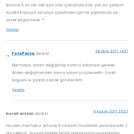
İphone 6 ım var wifi aynı oda içerisinde bile çok zor çekiyor
sürekli kopuyor sorunun çözülmesi için ne yapılamalı ve
ücret bilgisi nedir ?
Yanıtla
26 Ekim 2017, 14:37
FotoParca
dedi ki:
Merhaba, anten değiştirilip kontrol edilmesi gerekir.
Anten değişiminden sonra sorun çözülecektir. Ücret
bilgisini e-posta olarak gönderdim.
Yanıtla
5 Kasım 2017, 20:27
burak arslan
dedi ki:
Hocam merhaba. İphone 6 cihazım modemin yanında bile 2
diş çekiyor. bunula birlikte hiçbir navigasyon uygulaması