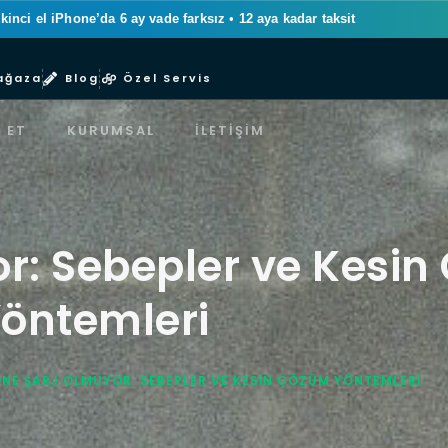
ikinci el iPhone’da 6 ay vade farksız
•
12 aya kadar taksit
ağaza
Blog
Özel Servis
 ET
KURUMSAL
İLETIŞIM
or: Sebepler ve Kesi
öntemleri
ONE ŞARJ OLMUYOR: SEBEPLER VE KESIN ÇÖZÜM YÖNTEMLERI