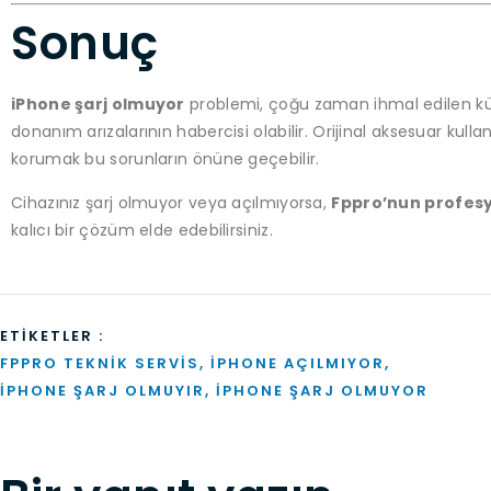
Sonuç
iPhone şarj olmuyor
problemi, çoğu zaman ihmal edilen kü
donanım arızalarının habercisi olabilir. Orijinal aksesuar kull
korumak bu sorunların önüne geçebilir.
Cihazınız şarj olmuyor veya açılmıyorsa,
Fppro’nun profesy
kalıcı bir çözüm elde edebilirsiniz.
ETIKETLER :
FPPRO TEKNIK SERVIS
,
IPHONE AÇILMIYOR
,
IPHONE ŞARJ OLMUYIR
,
IPHONE ŞARJ OLMUYOR