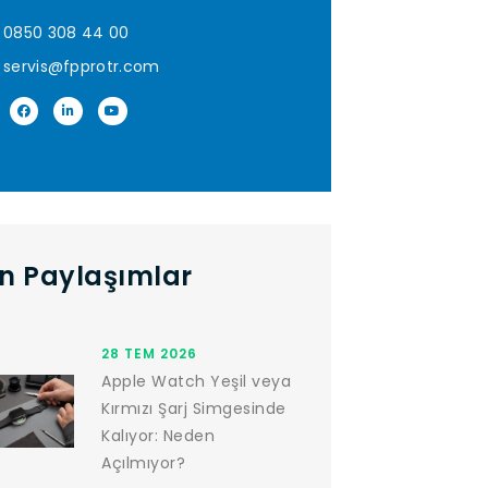
0850 308 44 00
servis@fpprotr.com
n Paylaşımlar
28 TEM 2026
Apple Watch Yeşil veya
Kırmızı Şarj Simgesinde
Kalıyor: Neden
Açılmıyor?