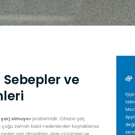
 Sebepler ve
leri
Fppr
tekn
MacB
Appl
 şarj olmuyor
problemidir. Cihazın şarj
deği
 ve çoğu zaman basit nedenlerden kaynaklansa
serv
 neden şarj olmadığını, olası çözümleri ve