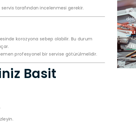
 servis tarafından incelenmesi gerekir.
Bize
dold
İL
resinde korozyona sebep olabilir. Bu durum
çar.
TE
 hemen profesyonel bir servise götürülmelidir.
niz Basit
.
zleyin.