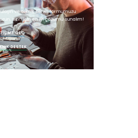
 ulaşın ve teknik servis formumuzu
urun, sizin için en iyi çözümü sunalım!
ETIŞIME GEÇ
KNIK DESTEK