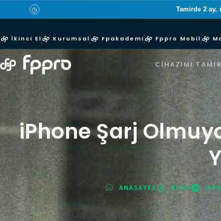
Tamirde 2 ay, 
◷
İkinci El
Kurumsal
Fpakademi
Fppro Mobil
M
CIHAZIMI TAMIR
iPhone Şarj Olmuy
Y
ANASAYFA
BLOG
IPH