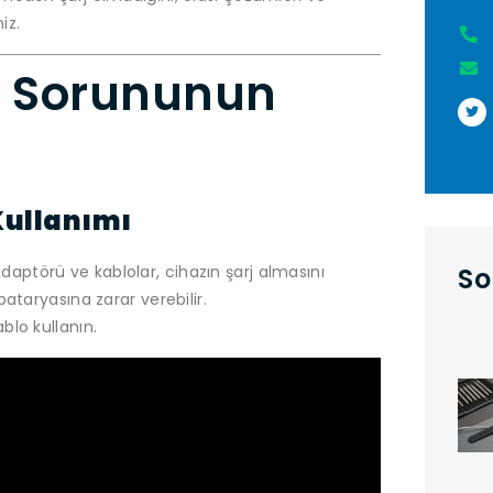
iz.
r Sorununun
Kullanımı
aptörü ve kablolar, cihazın şarj almasını
So
bataryasına zarar verebilir.
ablo kullanın.