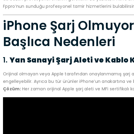
Fppro’nun sunduğu profesyonel tamir hizmetlerini bulabilirsin
iPhone Şarj Olmuyo
Başlıca Nedenleri
1.
Yan Sanayi Şarj Aleti ve Kablo 
Orijinal olmayan veya Apple tarafından onaylanmamış şarj ad
engelleyebilir. Ayrıca bu tür ürünler iPhone’un anakartına ve 
Çözüm:
Her zaman orijinal Apple şarj aleti ve MFi sertifikalı k