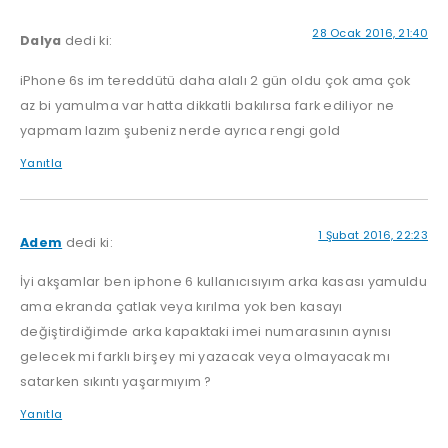
28 Ocak 2016, 21:40
Dalya
dedi ki:
iPhone 6s im tereddütü daha alalı 2 gün oldu çok ama çok
az bi yamulma var hatta dikkatli bakılırsa fark ediliyor ne
yapmam lazım şubeniz nerde ayrıca rengi gold
Yanıtla
1 Şubat 2016, 22:23
Adem
dedi ki:
İyi akşamlar ben iphone 6 kullanıcısıyım arka kasası yamuldu
ama ekranda çatlak veya kırılma yok ben kasayı
değiştirdiğimde arka kapaktaki imei numarasının aynısı
gelecek mi farklı birşey mi yazacak veya olmayacak mı
satarken sıkıntı yaşarmıyım ?
Yanıtla