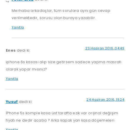
Merhaba arkadaşlar, tüm sorulara aynı gün cevap
verilmektedir, sorusu olan buraya yazabilir.
Yanıtla
23 Haziran 2016, 04:49
Enes
dedi ki:
iphone 6s kasası alıp size getirsem sadece yapma masrafı
olarak yapar mısınız?
Yanıtla
24 Haziran 2016, 19:24
Yusuf
dedi ki:
İPhone 5s komple kasa üst tarafta ezik var orijinal değişim
fiyatı ne dedir acaba ? Arka kapak yan kasa döşemeleri
Yanıtla