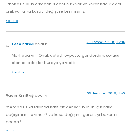
iPhone 6s plus arkadan 3 adet cizik var ve kererinde 2 adet
cizik var arka kasayi değiştire bilirmisiniz
Yanıtla
28 Temmuz 2016, 17:45
FotoParca
dedi ki:
Merhaba Anıl Önal, detaylı e-posta gönderdim. sorusu
olan arkadaşlar buraya yazabilir.
Yanıtla
29 Temmuz 2016, 11:52
Yasin Kızıltaş
dedi ki:
meraba 6s kasasında hafif çizikler var. bunun için kasa
değişimi mi lazımdır? ve kasa değişimi garantiyi bozarmı
acaba?