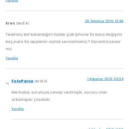
Yanıtla
29 Temmuz 2016, 15:48
Eren
dedi ki:
Telefonu kılıf kullandığım halde çizik.İphone 6s kasa değişimi
kaç para.Siz applenin orjinal servisimisiniz ? Garanti bozulur
mu
Yanıtla
1 Ağustos 2016, 09:34
FotoParca
dedi ki:
Merhaba, sorunuza cevap verilmiştir, sorusu olan
arkadaşlar yazabilir.
Yanıtla