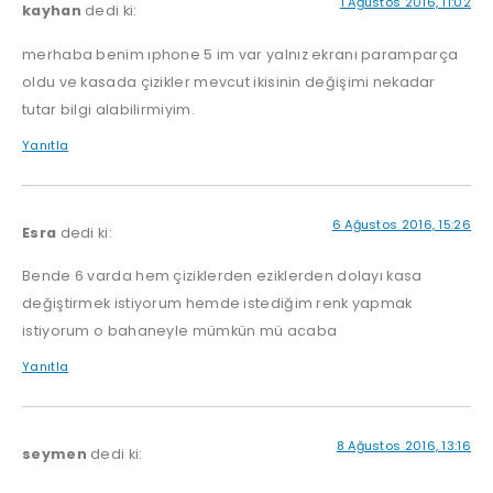
1 Ağustos 2016, 11:02
kayhan
dedi ki:
merhaba benim ıphone 5 im var yalnız ekranı paramparça
oldu ve kasada çizikler mevcut ikisinin değişimi nekadar
tutar bilgi alabilirmiyim.
Yanıtla
6 Ağustos 2016, 15:26
Esra
dedi ki:
Bende 6 varda hem çiziklerden eziklerden dolayı kasa
değiştirmek istiyorum hemde istediğim renk yapmak
istiyorum o bahaneyle mümkün mü acaba
Yanıtla
8 Ağustos 2016, 13:16
seymen
dedi ki: