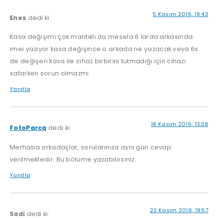
5 Kasım 2016, 18:43
Enes
dedi ki:
Kasa değişimi çok mantıklı da mesela 6 larda arkasında
imei yazıyor kasa değişince o arkada ne yazacak veya 6s
de değişen kasa ile cihaz birbirini tutmadığı için cihazı
satarken sorun olmazmı
Yanıtla
18 Kasım 2016, 13:28
FotoParca
dedi ki:
Merhaba arkadaşlar, sorularınıza aynı gün cevap
verilmektedir. Bu bölüme yazabilirsiniz.
Yanıtla
22 Kasım 2016, 19:57
Sadi
dedi ki: