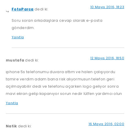
10 Mayıs 2016, 18:23
FotoParca
dedi ki:
Soru soran arkadaşlara cevap olarak e-posta
gönderdim.
Yanıtla
12 Mayıs 2016, 18:50
mustafa
dedi ki:
ıphone 5s telefonumu duvara attım ve halen çalışıyordu
tamire verdim adam bana risk alıyormusun telefon geri
açılmayabilir dedi ve telefonu açarken logo geliyor sonra
mavi ekran gelip kapanıyor sorun nedir lütfen yardımcı olun
Yanıtla
16 Mayıs 2016, 02:00
Natik
dedi ki: