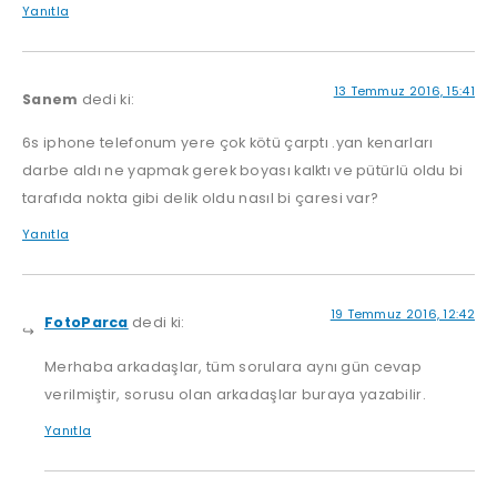
Yanıtla
13 Temmuz 2016, 15:41
Sanem
dedi ki:
6s iphone telefonum yere çok kötü çarptı .yan kenarları
darbe aldı ne yapmak gerek boyası kalktı ve pütürlü oldu bi
tarafıda nokta gibi delik oldu nasıl bi çaresi var?
Yanıtla
19 Temmuz 2016, 12:42
FotoParca
dedi ki:
Merhaba arkadaşlar, tüm sorulara aynı gün cevap
verilmiştir, sorusu olan arkadaşlar buraya yazabilir.
Yanıtla