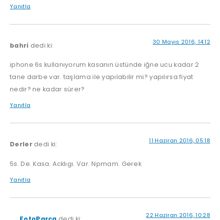
Yanıtla
30 Mayıs 2016, 14:12
bahri
dedi ki:
iphone 6s kullanıyorum kasanın üstünde iğne ucu kadar 2
tane darbe var. taşlama ile yapılabilir mi? yapılırsa fiyat
nedir? ne kadar sürer?
Yanıtla
11 Haziran 2016, 05:18
Derler
dedi ki:
5s. De. Kasa. Acklıgı. Var. Npmam. Gerek
Yanıtla
22 Haziran 2016, 10:28
FotoParca
dedi ki: