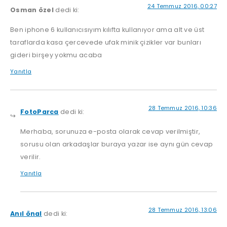
24 Temmuz 2016, 00:27
Osman özel
dedi ki:
Ben iphone 6 kullanıcısıyım kılıfta kullanıyor ama alt ve üst
taraflarda kasa çercevede ufak minik çizikler var bunları
gideri birşey yokmu acaba
Yanıtla
28 Temmuz 2016, 10:36
FotoParca
dedi ki:
Merhaba, sorunuza e-posta olarak cevap verilmiştir,
sorusu olan arkadaşlar buraya yazar ise aynı gün cevap
verilir.
Yanıtla
28 Temmuz 2016, 13:06
Anıl önal
dedi ki: