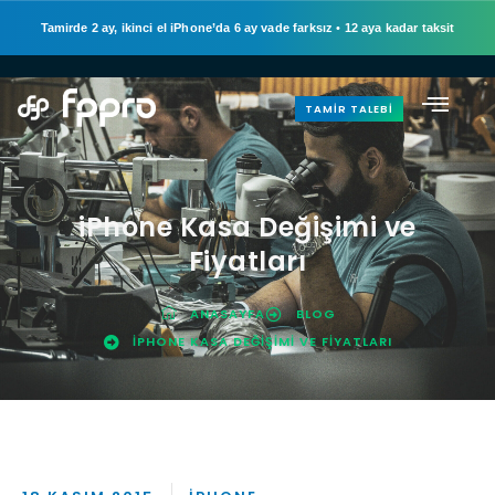
Tamirde 2 ay, ikinci el iPhone’da 6 ay vade farksız
•
12 aya kadar taksit
TAMIR TALEBI
iPhone Kasa Değişimi ve
Fiyatları
ANASAYFA
BLOG
IPHONE KASA DEĞIŞIMI VE FIYATLARI