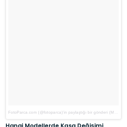
FotoParca.com (@fotoparca)’in paylaştığı bir gönderi
(
May 21, 2018 at 3:34öö PDT
Hangi Modellerde Kasa Değişimi