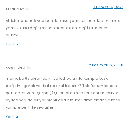
8 Ekim 2016, 10:54
Fırat
dedi ki:
Abicim ıphone6 vae bende kasa yamuldu heralde ekranda
yamuk kasa değişimi ne kadar ekranı değiştirmesem
olurmu
Yanıtla
2 Kasım 2016, 23:00
çağrı
dedi ki:
merhaba 6s ekran camı ve lcd ekran ile komple kasa
değişimi gerekiyor fiat ne aralıkta olur? Telefonum kendini
çok feci duvara çarptı ;)) Şu an aranınca telefonum çalıyor
ayrıca şarj da oluyor sıkıntı görünmüyor ama ekran ve kasa
komple pert. Teşekkürler.
Yanıtla