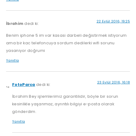
22 Eylül 2016, 19:25
İbrahim
dedi ki:
Benim iphone 5 im var kasasi darbeli değistirmek istiyorum
ama bir kac telefoncuya sordum dedilerki wifi sorunu
yasaniyor doğrumi
Yanıtla
23 Eylül 2016, 16:18
FotoParca
dedi ki:
İbrahim Bey işlemlerimiz garantilidir, böyle bir sorun
kesinlikle yaşanmaz, ayrıntılı bilgiyi e-posta olarak
gönderdim.
Yanıtla