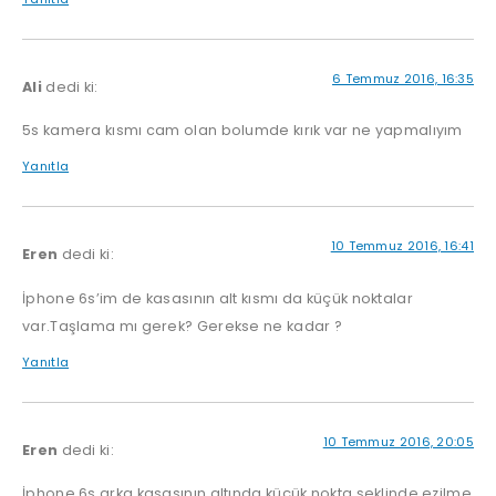
6 Temmuz 2016, 16:35
Ali
dedi ki:
5s kamera kısmı cam olan bolumde kırık var ne yapmalıyım
Yanıtla
10 Temmuz 2016, 16:41
Eren
dedi ki:
İphone 6s’im de kasasının alt kısmı da küçük noktalar
var.Taşlama mı gerek? Gerekse ne kadar ?
Yanıtla
10 Temmuz 2016, 20:05
Eren
dedi ki:
İphone 6s arka kasasının altında küçük nokta şeklinde ezilme