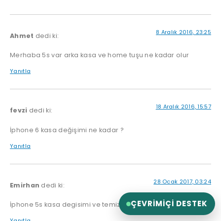
8 Aralık 2016, 23:25
Ahmet
dedi ki:
Merhaba 5s var arka kasa ve home tuşu ne kadar olur
Yanıtla
18 Aralık 2016, 15:57
fevzi
dedi ki:
İphone 6 kasa değişimi ne kadar ?
Yanıtla
28 Ocak 2017, 03:24
Emirhan
dedi ki:
ÇEVRIMIÇI DESTEK
İphone 5s kasa degisimi ve temizligi ne kadara olur?
Yanıtla