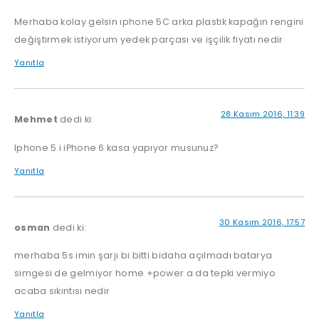
Merhaba kolay gelsin ıphone 5C arka plastik kapağın rengini
değiştirmek istiyorum yedek parçası ve işçilik fiyatı nedir
Yanıtla
28 Kasım 2016, 11:39
Mehmet
dedi ki:
Iphone 5 i iPhone 6 kasa yapıyor musunuz?
Yanıtla
30 Kasım 2016, 17:57
osman
dedi ki:
merhaba 5s imin şarjı bi bitti bidaha açılmadı batarya
simgesi de gelmiyor home +power a da tepki vermiyo
acaba sıkıntısı nedir
Yanıtla