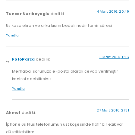
4 Mart 2016, 20:49
Tuncer Nuribeyoglu
dedi ki:
5s kasa ekran ve arka kısmı bedeli nedir tamir süresi
Yanıtla
8 Mart 2016, 11:16
FotoParca
dedi ki:
Merhaba, sorunuza e-posta olarak cevap verilmiştir
kontrol edebilirsiniz.
Yanıtla
27 Mart 2016, 21:31
Ahmet
dedi ki:
İphone 6s Plus telefonumun üst köşesinde hafif bir ezik var
düzeltilebilirmi