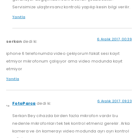
Servisimize ulaştırırsanız kontrolü yapılıp kesin bilgi verilir.
Yanıtla
6 Aralık 2017, 00:39
serkan
dedi ki:
iphone 6 telefonumda video çekiyorum fakat sesi kayıt
etmiyor mikrofonum çalışıyor ama video modunda kayıt
etmiyor
Yanıtla
6 Aralık 2017, 09:23
FotoParca
dedi ki:
Serkan Bey cihazda birden fazla mikrofon vardır bu
nedenle mikrofonları tek tek kontrol etmeniz gerekir. Arka
kamera ve ön kamerayı video modunda ayrı ayrı kontrol