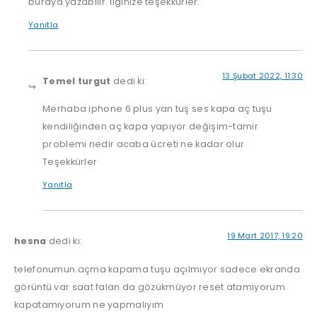
buraya yazabilir. İlginize teşekkürler.
Yanıtla
13 Şubat 2022, 11:30
Temel turgut
dedi ki:
Merhaba iphone 6 plus yan tuş ses kapa aç tuşu
kendiliğinden aç kapa yapıyor.değişim-tamir
problemi nedir acaba ücreti ne kadar olur
Teşekkürler
Yanıtla
19 Mart 2017, 19:20
hesna
dedi ki:
telefonumun açma kapama tuşu açılmıyor sadece ekranda
görüntü var saat falan da gözükmüyor reset atamıyorum
kapatamıyorum ne yapmalıyım