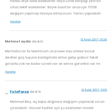
hatası diye iade edebilirler veya ücret karşılığı yeni bir
cihaz teklif edebilirler. Böyle basit bir arıza için 1700tl
değişim yapmayı tavsiye etmiyorum. Tamiri yapılabilir.
Yanıtla
12 Eylül 2017, 01:25
Mehmet aydin
dedi ki:
Merhaba lar 5s telefonum un power key ünitesi bozuk
dediler güç tuşuna bastigimda elma gelip gidiyor fakat
görüntü yok ne kadar ücreti var ve servis garantisi var mi
Yanıtla
12 Eylül 2017, 11:05
FotoParca
dedi ki:
Mehmet Bey, aç kapa düğmesi değişimi yapılarak sorun
çözülebilir. Güncel fiyatlar için şu sayfadan model