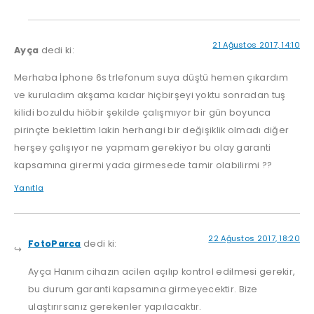
21 Ağustos 2017, 14:10
Ayça
dedi ki:
Merhaba İphone 6s trlefonum suya düştü hemen çıkardım
ve kuruladım akşama kadar hiçbirşeyi yoktu sonradan tuş
kilidi bozuldu hiöbir şekilde çalışmıyor bir gün boyunca
pirinçte beklettim lakin herhangi bir değişiklik olmadı diğer
herşey çalışıyor ne yapmam gerekiyor bu olay garanti
kapsamına girermi yada girmesede tamir olabilirmi ??
Yanıtla
22 Ağustos 2017, 18:20
FotoParca
dedi ki:
Ayça Hanım cihazın acilen açılıp kontrol edilmesi gerekir,
bu durum garanti kapsamına girmeyecektir. Bize
ulaştırırsanız gerekenler yapılacaktır.