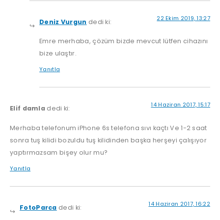
22 Ekim 2019, 13:27
Deniz Vurgun
dedi ki:
Emre merhaba, çözüm bizde mevcut lütfen cihazını
bize ulaştır.
Yanıtla
14 Haziran 2017, 15:17
Elif damla
dedi ki:
Merhaba telefonum iPhone 6s telefona sıvı kaçtı Ve 1-2 saat
sonra tuş kilidi bozuldu tuş kilidinden başka herşeyi çalışıyor
yaptırmazsam bişey olur mu?
Yanıtla
14 Haziran 2017, 16:22
FotoParca
dedi ki: