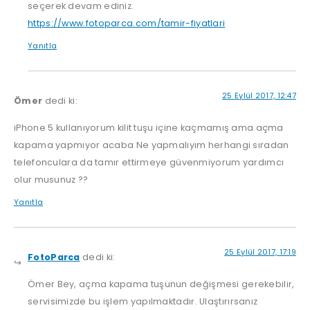
seçerek devam ediniz.
https://www.fotoparca.com/tamir-fiyatlari
Yanıtla
25 Eylül 2017, 12:47
Ömer
dedi ki:
iPhone 5 kullanıyorum kilit tuşu içine kaçmamış ama açma
kapama yapmıyor acaba Ne yapmalıyım herhangi sıradan
telefonculara da tamır ettirmeye güvenmiyorum yardımcı
olur musunuz ??
Yanıtla
25 Eylül 2017, 17:19
FotoParca
dedi ki:
Ömer Bey, açma kapama tuşunun değişmesi gerekebilir,
servisimizde bu işlem yapılmaktadır. Ulaştırırsanız