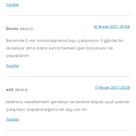
Yanıtla
10 Nisan 2017, 20:46
Deniz
dedi ki:
Benimde S var acma kapama tuşu çalışmıyor 3 gğnde bir
düzeliyor ama daha sonra hemen geri bozuluyor ne
yapabilirim
Yanıtla
17 Nisan 2017, 23:39
elif
dedi ki:
telefonu resetlemem gerekiyo ve telefon kapalı uyut uyandır
çalışmıyo yapabilceğimiz bir eşy var mı
Yanıtla