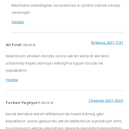
Merhaba arkadaşları sorularınıza e-posta olarak cevap
verilmiştir.
Yanıtla
18 Mayıs 2017, 17:37
Ali Fırat
dedi ki:
telefonum aniden dondu sonra ekran karardı ekranın
ortasında bişey dönüyor kilitaçma tuşum bozuk ne
yapabilirm
Yanıtla
7 Haziran 2017, 16:20
Furkan Yeşilyurt
dedi ki:
kendi kendine ekran kilitleniyordu basılı tutmuş gibi
kapatılıyor yazısı geliyordu ekran kilitlenince açmak için orta
tuşa basınca ekran görüntüsü alıyordu kendim basmadığım