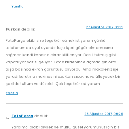
Yanıtla
27 Ağustos 2017, 02:21
Furkan
dedi ki:
FotoParça ekibi size teşekkür etmek istiyorum çünkü
telefonumda uyut uyandır tuşu içeri göçük olmamasına
rağmen kendi kendine ekran kilitleniyor. Basılı tutmuş gibi
kapatılıyor yazısı geliyor. Ekran kilitlenince açmak için orta
tuşa basınca ekran görüntüsü alıyordu. Ama makaleniz işe
yaradı kurutma makinesini uzaktan sıcak hava üfleyecek bir
şekilde tuttum ve düzeldi. Çok teşekkür ediyorum.
Yanıtla
28 Ağustos 2017, 09:26
FotoParca
dedi ki:
Yardımcı olabildiysek ne mutlu, güzel yorumunuz için biz