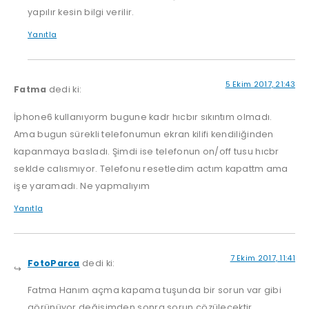
yapılır kesin bilgi verilir.
Yanıtla
5 Ekim 2017, 21:43
Fatma
dedi ki:
İphone6 kullanıyorm bugune kadr hıcbır sıkıntım olmadı.
Ama bugun sürekli telefonumun ekran kilifi kendiliğinden
kapanmaya basladı. Şimdi ise telefonun on/off tusu hıcbr
seklde calısmıyor. Telefonu resetledim actım kapattm ama
işe yaramadı. Ne yapmalıyım
Yanıtla
7 Ekim 2017, 11:41
FotoParca
dedi ki:
Fatma Hanım açma kapama tuşunda bir sorun var gibi
görünüyor değişimden sonra sorun çözülecektir.