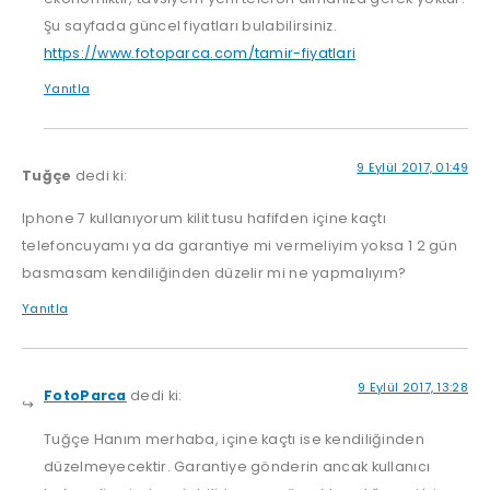
Şu sayfada güncel fiyatları bulabilirsiniz.
https://www.fotoparca.com/tamir-fiyatlari
Yanıtla
9 Eylül 2017, 01:49
Tuğçe
dedi ki:
Iphone 7 kullanıyorum kilit tusu hafifden içine kaçtı
telefoncuyamı ya da garantiye mi vermeliyim yoksa 1 2 gün
basmasam kendiliğinden düzelir mi ne yapmalıyım?
Yanıtla
9 Eylül 2017, 13:28
FotoParca
dedi ki:
Tuğçe Hanım merhaba, içine kaçtı ise kendiliğinden
düzelmeyecektir. Garantiye gönderin ancak kullanıcı