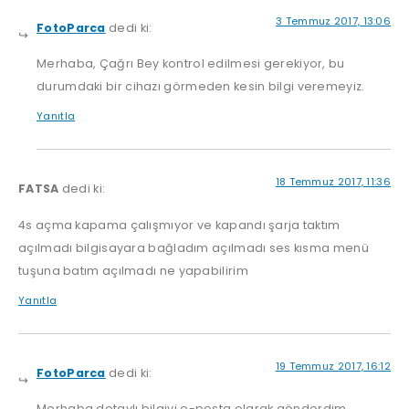
3 Temmuz 2017, 13:06
FotoParca
dedi ki:
Merhaba, Çağrı Bey kontrol edilmesi gerekiyor, bu
durumdaki bir cihazı görmeden kesin bilgi veremeyiz.
Yanıtla
18 Temmuz 2017, 11:36
FATSA
dedi ki:
4s açma kapama çalışmıyor ve kapandı şarja taktım
açılmadı bilgisayara bağladım açılmadı ses kısma menü
tuşuna batım açılmadı ne yapabilirim
Yanıtla
19 Temmuz 2017, 16:12
FotoParca
dedi ki:
Merhaba detaylı bilgiyi e-posta olarak gönderdim.