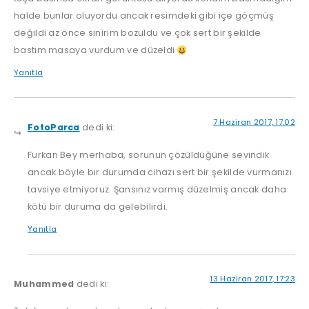
halde bunlar oluyordu ancak resimdeki gibi içe göçmüş
değildi az önce sinirim bozuldu ve çok sert bir şekilde
bastım masaya vurdum ve düzeldi
Yanıtla
7 Haziran 2017, 17:02
FotoParca
dedi ki:
Furkan Bey merhaba, sorunun çözüldüğüne sevindik
ancak böyle bir durumda cihazı sert bir şekilde vurmanızı
tavsiye etmiyoruz. Şansınız varmış düzelmiş ancak daha
kötü bir duruma da gelebilirdi.
Yanıtla
13 Haziran 2017, 17:23
Muhammed
dedi ki: