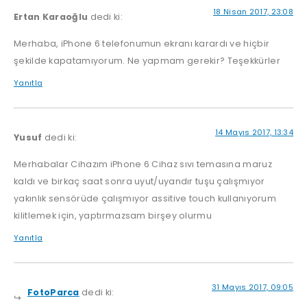
18 Nisan 2017, 23:08
Ertan Karaoğlu
dedi ki:
Merhaba, iPhone 6 telefonumun ekranı karardı ve hiçbir
şekilde kapatamıyorum. Ne yapmam gerekir? Teşekkürler
Yanıtla
14 Mayıs 2017, 13:34
Yusuf
dedi ki:
Merhabalar Cihazım iPhone 6 Cihaz sıvı temasına maruz
kaldı ve birkaç saat sonra uyut/uyandır tuşu çalışmıyor
yakınlık sensörüde çalışmıyor assitive touch kullanıyorum
kilitlemek için, yaptırmazsam birşey olurmu
Yanıtla
31 Mayıs 2017, 09:05
FotoParca
dedi ki: