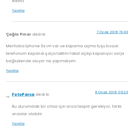
ediniz.
Yanıtla
7 Ocak 2018, 15:43
Çağla Pınar
dedi ki:
Merhaba İphone 5s im var ve kapama açma tuşu bozuk
telefonum kapandı şarja taktım fakat açılıp kapanıyor sarja
bağlıykende oluyor ne yapmalıyım
Yanıtla
8 Ocak 2018, 09:23
FotoParca
dedi ki:
Bu durumdaki bir cihaz için arıza tespiti gerekiyor, farklı
arızalar olabilir.
Yanıtla