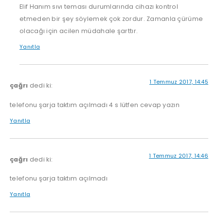
Elif Hanım sıvı teması durumlarında cihazı kontrol
etmeden bir şey söylemek çok zordur. Zamanla çürüme
olacağı için acilen müdahale şarttır.
Yanıtla
1 Temmuz 2017, 14:45
çağrı
dedi ki:
telefonu şarja taktım açılmadı 4 s lütfen cevap yazın
Yanıtla
1 Temmuz 2017, 14:46
çağrı
dedi ki:
telefonu şarja taktım açılmadı
Yanıtla