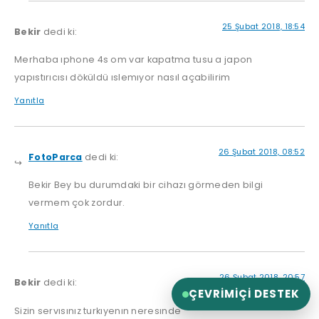
25 Şubat 2018, 18:54
Bekir
dedi ki:
Merhaba ıphone 4s om var kapatma tusu a japon
yapıstırıcısı döküldü ıslemıyor nasıl açabilirim
Yanıtla
26 Şubat 2018, 08:52
FotoParca
dedi ki:
Bekir Bey bu durumdaki bir cihazı görmeden bilgi
vermem çok zordur.
Yanıtla
26 Şubat 2018, 20:57
Bekir
dedi ki:
ÇEVRIMIÇI DESTEK
Sizin servısınız turkıyenın neresınde