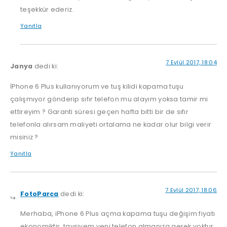
teşekkür ederiz.
Yanıtla
7 Eylül 2017, 18:04
Janya
dedi ki:
İPhone 6 Plus kullanıyorum ve tuş kilidi kapama tuşu
çalışmıyor gönderip sıfır telefon mu alayım yoksa tamir mi
ettireyim ? Garanti süresi geçen hafta bitti bir de sıfır
telefonla alırsam maliyeti ortalama ne kadar olur bilgi verir
misiniz ?
Yanıtla
7 Eylül 2017, 18:06
FotoParca
dedi ki:
Merhaba, iPhone 6 Plus açma kapama tuşu değişim fiyatı
ekonomiktir, tavsiyem yeni telefon almanıza gerek yoktur.