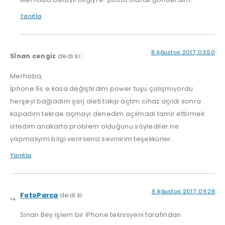
Yanıtla
8 Ağustos 2017, 03:50
Sİnan cengiz
dedi ki:
Merhaba,
İphone 5s e kasa değiştirdim power tuşu çalışmıyordu
herşeyi bağladım şarj aleti takıp açtım cihaz açıldı sonra
kapadım tekrae açmayı denedim açılmadı tamir ettirmek
istedim anakarta problem olduğunu söylediler ne
yapmalıyım bilgi verirseniz sevinirim teşekkürler.
Yanıtla
9 Ağustos 2017, 09:28
FotoParca
dedi ki:
Sinan Bey işlem bir iPhone teknisyeni tarafından