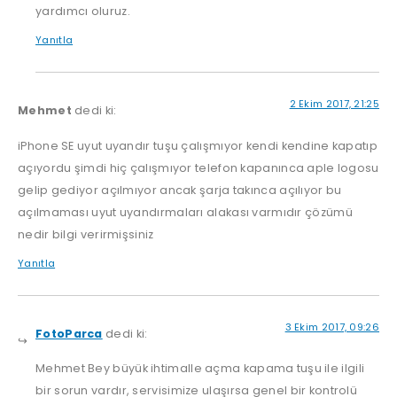
yardımcı oluruz.
Yanıtla
2 Ekim 2017, 21:25
Mehmet
dedi ki:
iPhone SE uyut uyandır tuşu çalışmıyor kendi kendine kapatıp
açıyordu şimdi hiç çalışmıyor telefon kapanınca aple logosu
gelip gediyor açılmıyor ancak şarja takınca açılıyor bu
açılmaması uyut uyandırmaları alakası varmıdır çözümü
nedir bilgi verirmişsiniz
Yanıtla
3 Ekim 2017, 09:26
FotoParca
dedi ki:
Mehmet Bey büyük ihtimalle açma kapama tuşu ile ilgili
bir sorun vardır, servisimize ulaşırsa genel bir kontrolü