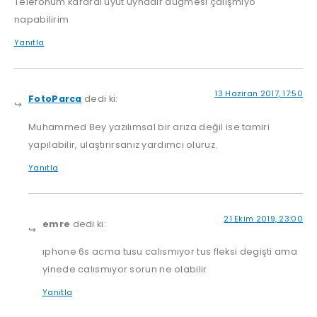
Telefonum karardı uyut uynadır dugmesi çalışmıyo
napabilirim
Yanıtla
13 Haziran 2017, 17:50
FotoParca
dedi ki:
Muhammed Bey yazılımsal bir arıza değil ise tamiri
yapılabilir, ulaştırırsanız yardımcı oluruz.
Yanıtla
21 Ekim 2019, 23:00
emre
dedi ki:
ıphone 6s acma tusu calısmıyor tus fleksi degişti ama
yinede calısmıyor sorun ne olabilir
Yanıtla