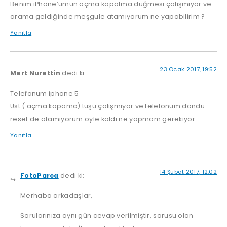
Benim iPhone’umun açma kapatma düğmesi çalışmıyor ve
arama geldiğinde meşgule atamıyorum ne yapabilirim ?
Yanıtla
23 Ocak 2017, 19:52
Mert Nurettin
dedi ki:
Telefonum iphone 5
Üst ( açma kapama) tuşu çalışmıyor ve telefonum dondu
reset de atamıyorum öyle kaldı ne yapmam gerekiyor
Yanıtla
14 Şubat 2017, 12:02
FotoParca
dedi ki:
Merhaba arkadaşlar,
Sorularınıza aynı gün cevap verilmiştir, sorusu olan