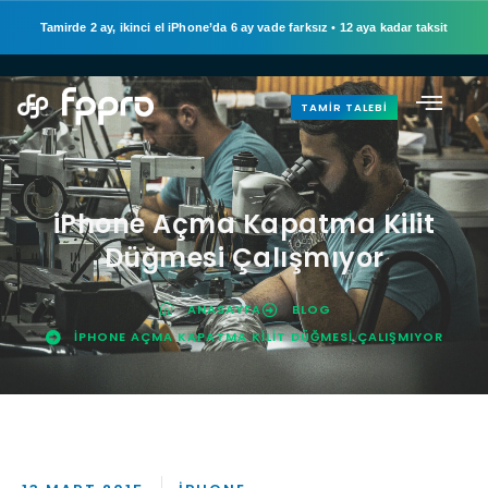
Tamirde 2 ay, ikinci el iPhone’da 6 ay vade farksız
•
12 aya kadar taksit
TAMIR TALEBI
iPhone Açma Kapatma Kilit
Düğmesi Çalışmıyor
ANASAYFA
BLOG
IPHONE AÇMA KAPATMA KILIT DÜĞMESI ÇALIŞMIYOR