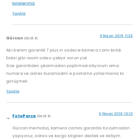
bilgilerimiz
Yanıtla
4 Nisan 2018, 11:35
Gürcan
dedi ki:
Abi benim garantili 7 plus ın sadece kamera camı kırıldı.
Eskisi gibi resim video çekiyır sorun yok
Size garantiden çıkarmadan yaptırmak istiyorum ama
numara ve adres bulamadım e postama yollarmısınız bi
görüşmeli
Yanıtla
5 Nisan 2018, 10:10
FotoParca
dedi ki:
Gürcan merhaba, kamera camını garantisi bozulmadan
yapıyoruz, adres ve kargo bilgileri destek ve iletişim