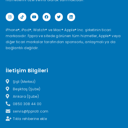
iPhone®, iPad®, Watch® ve Mac® Apple® Inc. şirketinin ticari
markasıdır. Fppro ve sitede görünen tüm hizmetler, Apple® veya
diğer ticari markalar tarafından sponsorlu, anlaşmalı ya da
bağlantılı değildir.
İletişim Bilgileri
Şişli (Merkez)
Beşiktaş (Şube)
Ankara (Şube)
0850 308 44 00
servis@fpprotr.com
Tıkla rehberine ekle