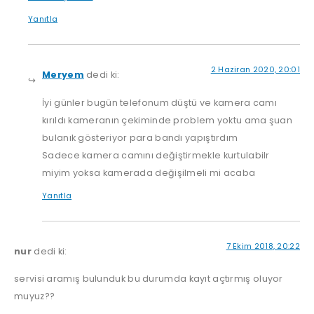
Yanıtla
2 Haziran 2020, 20:01
Meryem
dedi ki:
İyi günler bugün telefonum düştü ve kamera camı
kırıldı kameranın çekiminde problem yoktu ama şuan
bulanık gösteriyor para bandı yapıştırdım
Sadece kamera camını değiştirmekle kurtulabilr
miyim yoksa kamerada değişilmeli mi acaba
Yanıtla
7 Ekim 2018, 20:22
nur
dedi ki:
servisi aramış bulunduk bu durumda kayıt açtırmış oluyor
muyuz??