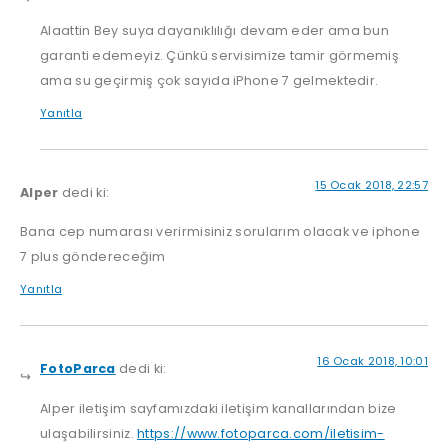
Alaattin Bey suya dayanıklılığı devam eder ama bun
garanti edemeyiz. Çünkü servisimize tamir görmemiş
ama su geçirmiş çok sayıda iPhone 7 gelmektedir.
Yanıtla
15 Ocak 2018, 22:57
Alper
dedi ki:
Bana cep numarası verirmisiniz sorularım olacak ve iphone
7 plus göndereceğim
Yanıtla
16 Ocak 2018, 10:01
FotoParca
dedi ki:
Alper iletişim sayfamızdaki iletişim kanallarından bize
ulaşabilirsiniz.
https://www.fotoparca.com/iletisim-