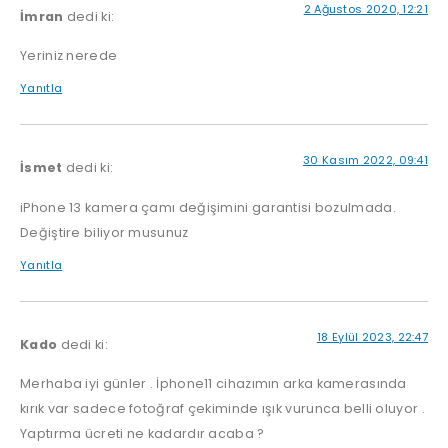
2 Ağustos 2020, 12:21
İmran
dedi ki:
Yeriniz nerede
Yanıtla
30 Kasım 2022, 09:41
İsmet
dedi ki:
iPhone 13 kamera çamı değişimini garantisi bozulmada.
Değiştire biliyor musunuz
Yanıtla
18 Eylül 2023, 22:47
Kado
dedi ki:
Merhaba iyi günler . İphone11 cihazımın arka kamerasında
kırık var sadece fotoğraf çekiminde ışık vurunca belli oluyor .
Yaptırma ücreti ne kadardır acaba ?