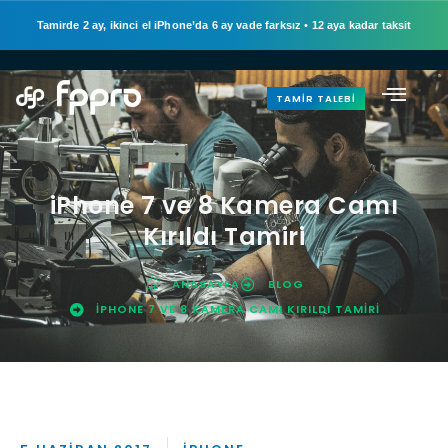
Tamirde 2 ay, ikinci el iPhone’da 6 ay vade farksız
•
12 aya kadar taksit
TAMIR TALEBI
iPhone 7 ve 8 Kamera Camı
Kırıldı Tamiri
ANASAYFA
BLOG
IPHONE 7 VE 8 KAMERA CAMI KIRILDI TAMIRI