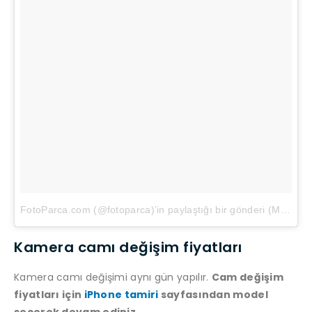
FotoParca.com (@fotoparca)’in paylaştığı bir gönderi
(
May 8, 2018 at 5:53öö PDT
Kamera camı değişim fiyatları
Kamera camı değişimi aynı gün yapılır.
Cam değişim
fiyatları için
iPhone tamiri
sayfasından model