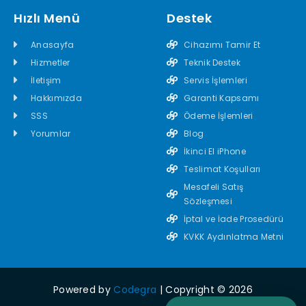
Hızlı Menü
Destek
Anasayfa
Cihazımı Tamir Et
Hizmetler
Teknik Destek
İletişim
Servis İşlemleri
Hakkımızda
Garanti Kapsamı
SSS
Ödeme İşlemleri
Yorumlar
Blog
İkinci El iPhone
Teslimat Koşulları
Mesafeli Satış
Sözleşmesi
İptal ve İade Prosedürü
KVKK Aydınlatma Metni
Powered by
Codegra
| Copyright © 2026