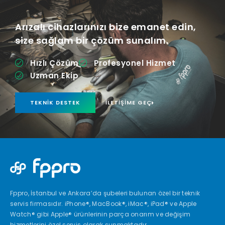
Arızalı cihazlarınızı bize emanet edin,
size sağlam bir çözüm sunalım.
Hızlı Çözüm
Profesyonel Hizmet
Uzman Ekip
TEKNIK DESTEK
İLETIŞIME GEÇ
Fppro, İstanbul ve Ankara’da şubeleri bulunan özel bir teknik
servis firmasıdır. iPhone®, MacBook®, iMac®, iPad® ve Apple
Watch® gibi Apple® ürünlerinin parça onarım ve değişim
hizmetlerini özel servis olarak sunmaktadır.