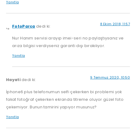
Yanıtla
8 Ekim 2018, 11:57
FotoParca
dedi ki:
Nur Hanım servisi arayıp imei-seri no paylaştıysanız ve
arıza bilgisi verdiyseniz garanti dışı bırakılıyor.
Yanıtla
9 Temmuz 2020, 10:50
Hayati
dedi ki:
İphone6 plus telefonumun selfi çekerken bi problemi yok
fakat fotoğraf çekerken ekranda titreme oluyor güzel foto
çekemiyor. Bunun tamirini yapıyor musunuz?
Yanıtla