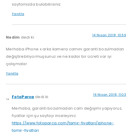
sayfamızda bulabilirsiniz.
Yanıtla
14 Nisan 2018, 10:59
Nedim
dedi ki:
Merhaba iPhone x arka kamera camını garanti bozulmadan
değiştirebiliyormuşsunuz ve ne kadar bir ücreti var iyi
çalışmalar
Yanıtla
14 Nisan 2018, 11:03
FotoParca
dedi ki:
Merhaba, garanti bozulmadan cam değişimi yapıyoruz,
fiyatlar için şu sayfayı inceleyiniz.
https://www.fotoparca.com/tamir-fiyatlari/iphone-
tamir-fiyatlari