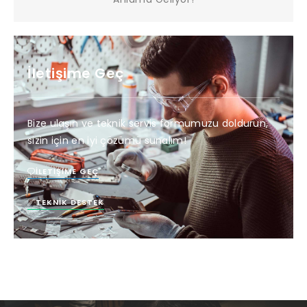
İletişime Geç
Bize ulaşın ve teknik servis formumuzu doldurun,
sizin için en iyi çözümü sunalım!
İLETIŞIME GEÇ
TEKNIK DESTEK