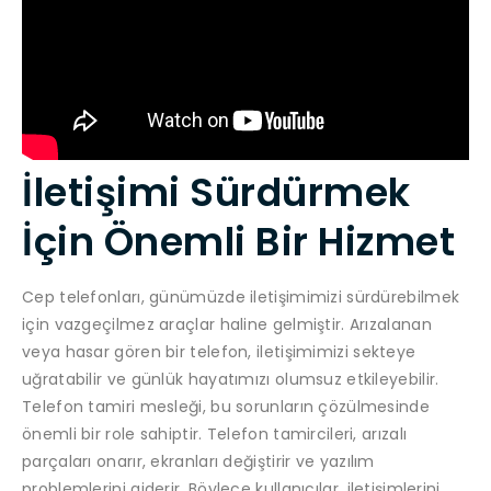
İletişimi Sürdürmek
İçin Önemli Bir Hizmet
Cep telefonları, günümüzde iletişimimizi sürdürebilmek
için vazgeçilmez araçlar haline gelmiştir. Arızalanan
veya hasar gören bir telefon, iletişimimizi sekteye
uğratabilir ve günlük hayatımızı olumsuz etkileyebilir.
Telefon tamiri mesleği, bu sorunların çözülmesinde
önemli bir role sahiptir. Telefon tamircileri, arızalı
parçaları onarır, ekranları değiştirir ve yazılım
problemlerini giderir. Böylece kullanıcılar, iletişimlerini