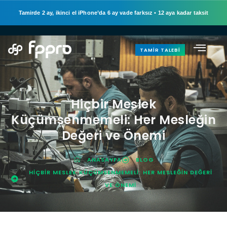
Tamirde 2 ay, ikinci el iPhone’da 6 ay vade farksız
•
12 aya kadar taksit
TAMIR TALEBI
Hiçbir Meslek
Küçümsenmemeli: Her Mesleğin
Değeri ve Önemi
ANASAYFA
BLOG
HIÇBIR MESLEK KÜÇÜMSENMEMELI: HER MESLEĞIN DEĞERI
VE ÖNEMI