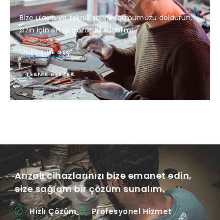
Bize ulaşın ve teknik servis formumuzu doldurun,
sizin için en iyi çözümü sunalım!
İLETIŞIME GEÇ
TEKNIK DESTEK
Arızalı cihazlarınızı bize emanet edin,
size sağlam bir çözüm sunalım.
Hızlı Çözüm
Profesyonel Hizmet