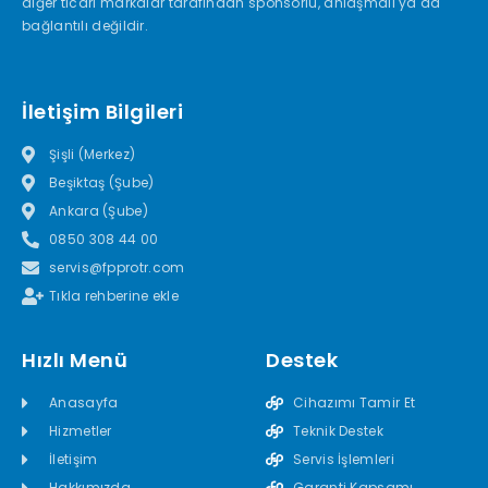
diğer ticari markalar tarafından sponsorlu, anlaşmalı ya da
bağlantılı değildir.
İletişim Bilgileri
Şişli (Merkez)
Beşiktaş (Şube)
Ankara (Şube)
0850 308 44 00
servis@fpprotr.com
Tıkla rehberine ekle
Hızlı Menü
Destek
Anasayfa
Cihazımı Tamir Et
Hizmetler
Teknik Destek
İletişim
Servis İşlemleri
Hakkımızda
Garanti Kapsamı