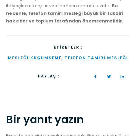
ihtiyaçlarını karşılar ve cihazların ömrünü uzatır.
Bu
nedenle, telefon tamiri mesleği büyük bir takdiri
hak eder ve toplum tarafından önemsenmelidir.
ETIKETLER :
MESLEĞI KÜÇÜMSEME
,
TELEFON TAMIRI MESLEĞI
PAYLAŞ :
Bir yanıt yazın
E-posta adresiniz yayınlanmayacak.
Gerekli alanlar
*
ile