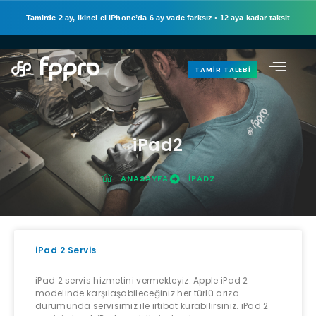
Tamirde 2 ay, ikinci el iPhone’da 6 ay vade farksız
•
12 aya kadar taksit
TAMIR TALEBI
iPad2
ANASAYFA
IPAD2
iPad 2 Servis
iPad 2 servis hizmetini vermekteyiz. Apple iPad 2
modelinde karşılaşabileceğiniz her türlü arıza
durumunda servisimiz ile irtibat kurabilirsiniz. iPad 2