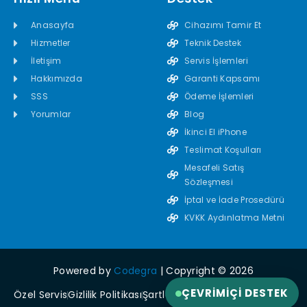
Anasayfa
Cihazımı Tamir Et
Hizmetler
Teknik Destek
İletişim
Servis İşlemleri
Hakkımızda
Garanti Kapsamı
SSS
Ödeme İşlemleri
Yorumlar
Blog
İkinci El iPhone
Teslimat Koşulları
Mesafeli Satış
Sözleşmesi
İptal ve İade Prosedürü
KVKK Aydınlatma Metni
Powered by
Codegra
| Copyright © 2026
ÇEVRIMIÇI DESTEK
Özel Servis
Gizlilik Politikası
Şartlar ve Koşullar