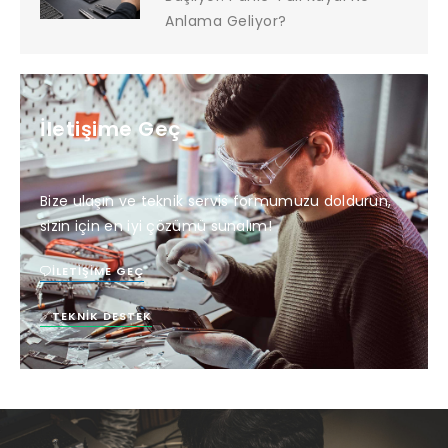
Anlama Geliyor?
İletişime Geç
Bize ulaşın ve teknik servis formumuzu doldurun,
sizin için en iyi çözümü sunalım!
İLETIŞIME GEÇ
TEKNIK DESTEK