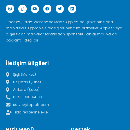
iPhone®, iPad®, Watch® ve Mac® Apple® Inc. şirketinin ticari
markasıdır. Fppro ve sitede görünen tüm hizmetler, Apple® veya
diğer ticari markalar tarafından sponsorlu, anlaşmalı ya da
bağlantılı değildir.
İletişim Bilgileri
Şişli (Merkez)
Beşiktaş (Şube)
Ankara (Şube)
0850 308 44 00
servis@fpprotr.com
Tıkla rehberine ekle
Hızlı Menü
Destek