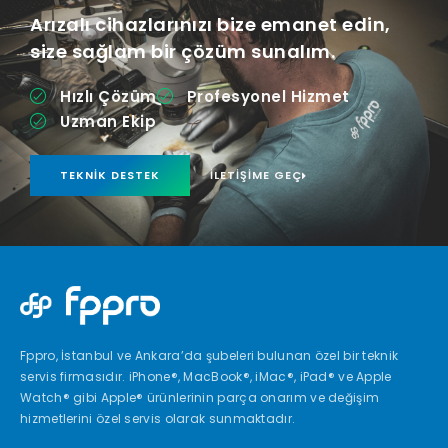
Arızalı cihazlarınızı bize emanet edin,
size sağlam bir çözüm sunalım.
Hızlı Çözüm
Profesyonel Hizmet
Uzman Ekip
TEKNIK DESTEK
İLETIŞIME GEÇ
Fppro, İstanbul ve Ankara’da şubeleri bulunan özel bir teknik
servis firmasıdır. iPhone®, MacBook®, iMac®, iPad® ve Apple
Watch® gibi Apple® ürünlerinin parça onarım ve değişim
hizmetlerini özel servis olarak sunmaktadır.